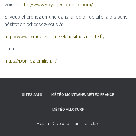
T
voisins:
http://www.voyagesjordanie.com/
I
O
Si vous cherchez un kiné dans la région de Lille, alors sans
N
hésitation adressez-vous à:
http://www.symeon-poirriez-kinésithérapeute.fr/
ou à
https://poirriez-emilien.fr/
SITES AMIS
MÉTÉO MONTAGNE, MÉTÉO FRANCE
MÉTÉO ALLOSURF
Hestia | Développé par
ThemeIsle