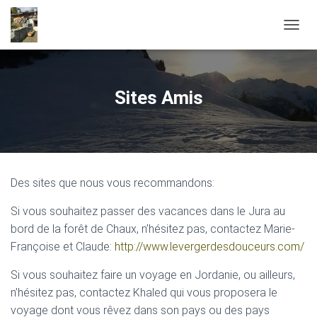
O
U
V
R
I
Sites Amis
R
/
F
E
R
M
Des sites que nous vous recommandons:
E
R
Si vous souhaitez passer des vacances dans le Jura au
L
A
bord de la forêt de Chaux, n’hésitez pas, contactez Marie-
N
Françoise et Claude:
http://www.levergerdesdouceurs.com/
A
V
Si vous souhaitez faire un voyage en Jordanie, ou ailleurs,
I
n’hésitez pas, contactez Khaled qui vous proposera le
G
A
voyage dont vous rêvez dans son pays ou des pays